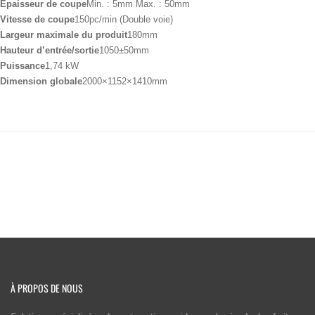
Épaisseur de coupe
Min. : 5mm Max. : 50mm
Vitesse de coupe
150pc/min (Double voie)
Largeur maximale du produit
180mm
Hauteur d’entrée/sortie
1050±50mm
Puissance
1,74 kW
Dimension globale
2000×1152×1410mm
À PROPOS DE NOUS