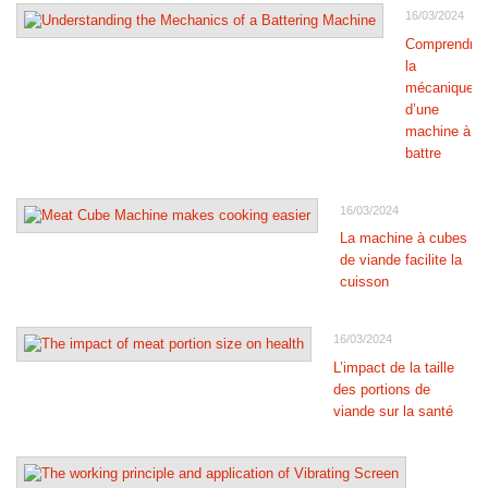
16/03/2024
Comprendre
la
mécanique
d’une
machine à
battre
16/03/2024
La machine à cubes
de viande facilite la
cuisson
16/03/2024
L’impact de la taille
des portions de
viande sur la santé