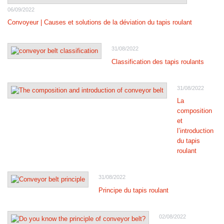
06/09/2022
Convoyeur | Causes et solutions de la déviation du tapis roulant
31/08/2022
Classification des tapis roulants
31/08/2022
La
composition
et
l’introduction
du tapis
roulant
31/08/2022
Principe du tapis roulant
02/08/2022