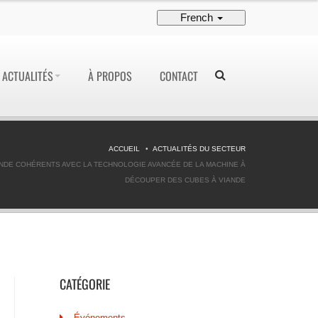
French
ACTUALITÉS
À PROPOS
CONTACT
ACCUEIL
ACTUALITÉS DU SECTEUR
NDE COHÉRENTS AVEC LA TECHNOLOGIE AVANCÉE DE LA MACHINE À
DÉCOUPER DES CUBES À VIANDE
CATÉGORIE
Événements