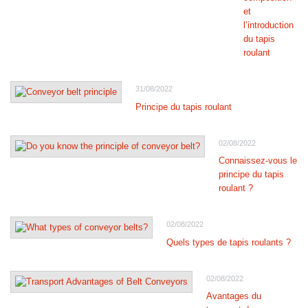
et
l’introduction
du tapis
roulant
31/08/2022
Principe du tapis roulant
02/08/2022
Connaissez-vous le
principe du tapis
roulant ?
02/08/2022
Quels types de tapis roulants ?
02/08/2022
Avantages du